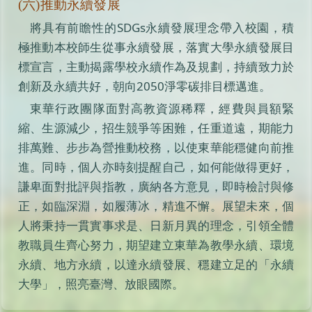
(六)推動永續發展
將具有前瞻性的SDGs永續發展理念帶入校園，積
極推動本校師生從事永續發展，落實大學永續發展目
標宣言，主動揭露學校永續作為及規劃，持續致力於
創新及永續共好，朝向2050淨零碳排目標邁進。
東華行政團隊面對高教資源稀釋，經費與員額緊
縮、生源減少，招生競爭等困難，任重道遠，期能力
排萬難、步步為營推動校務，以使東華能穩健向前推
進。同時，個人亦時刻提醒自己，如何能做得更好，
謙卑面對批評與指教，廣納各方意見，即時檢討與修
正，如臨深淵，如履薄冰，精進不懈。展望未來，個
人將秉持一貫實事求是、日新月異的理念，引領全體
教職員生齊心努力，期望建立東華為教學永續、環境
永續、地方永續，以達永續發展、穩建立足的「永續
大學」，照亮臺灣、放眼國際。