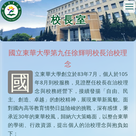
跳
到
校 長 室
主
要
內
容
區
國立東華大學第九任徐輝明校長治校理
念
國
立東華大學創立於83年7月，個人於105
年8月到校服務，見證歷任校長在治校理
念與校務經營下，接續發揚「自由、民
主、創造、卓越」的創校精神，展現東華新風貌。面
對國內高等教育情勢日益險峻的挑戰，深有感懷，秉
承近30年的東華校風，歸納六大策略面，以整合東華
的學術、行政資源，提出個人的治校理念與抱負如
下：