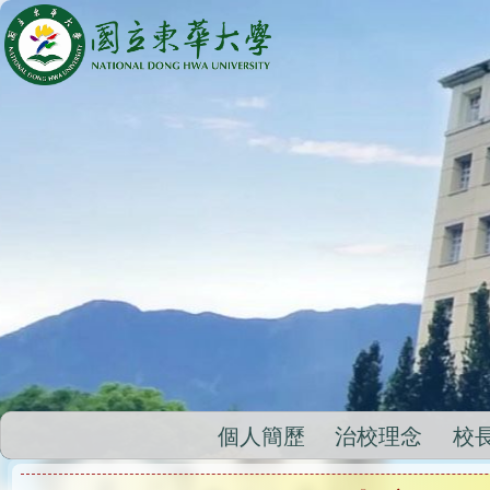
跳
到
主
要
內
容
區
個人簡歷
治校理念
校