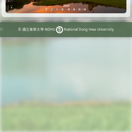
:::
© 國立東華大學 NDHU
National Dong Hwa University