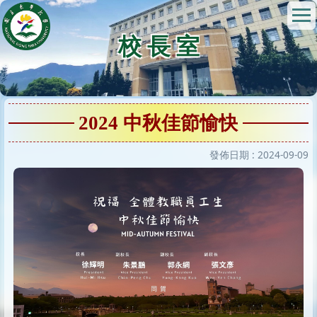
跳
到
校 長 室
主
要
內
容
區
2024 中秋佳節愉快
發佈日期 :
2024-09-09