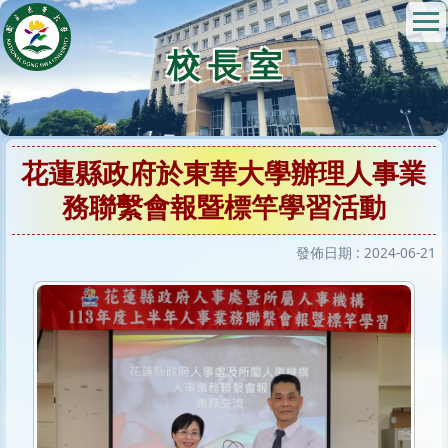
跳
到
校 長 室
主
要
內
容
區
花蓮縣政府於東華大學辦理人事業
務聯繫會報暨標竿學習活動
發佈日期 :
2024-06-21