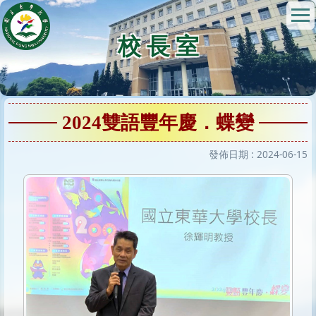
跳
到
校 長 室
主
要
內
容
區
2024雙語豐年慶．蝶變
發佈日期 :
2024-06-15