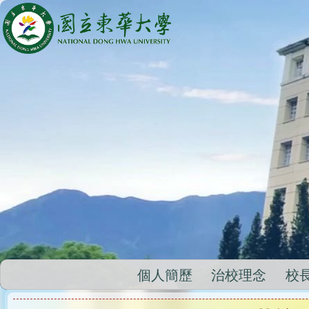
跳
到
主
要
內
容
區
個人簡歷
治校理念
校