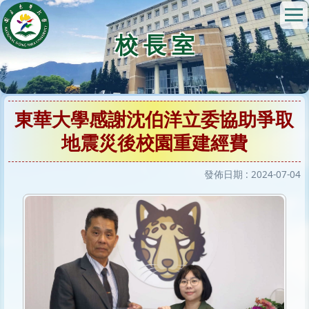
跳
到
校 長 室
主
要
內
容
區
東華大學感謝沈伯洋立委協助爭取
地震災後校園重建經費
發佈日期 :
2024-07-04