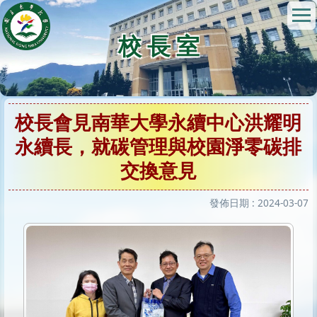
跳
到
校 長 室
主
要
內
容
區
校長會見南華大學永續中心洪耀明
永續長，就碳管理與校園淨零碳排
交換意見
發佈日期 :
2024-03-07