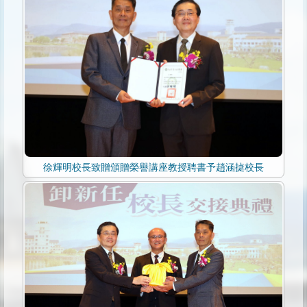
徐輝明校長致贈頒贈榮譽講座教授聘書予趙涵㨗校長