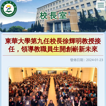
跳
到
校 長 室
主
要
內
容
區
東華大學第九任校長徐輝明教授接
任，領導教職員生開創嶄新未來
發佈日期 :
2024-01-23