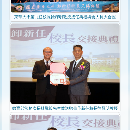
東華大學第九任校長徐輝明教授接任典禮與會人員大合照
教育部常務次長林騰蛟先生致送聘書予新任校長徐輝明教授