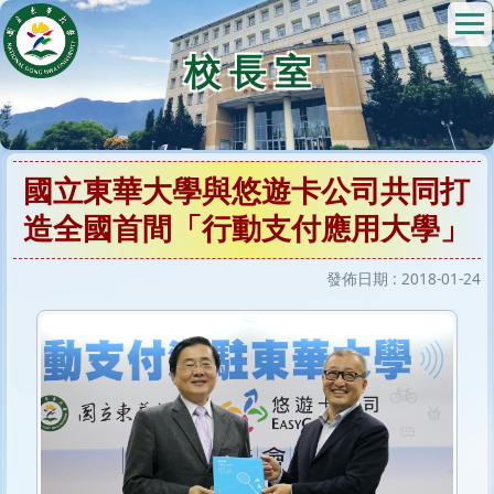
跳
到
校 長 室
主
要
內
容
區
國立東華大學與悠遊卡公司共同打
造全國首間「行動支付應用大學」
發佈日期 :
2018-01-24