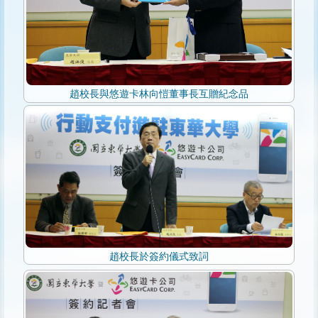
趙校長與悠遊卡林向愷董事長互贈紀念品
趙校長於簽約儀式致詞